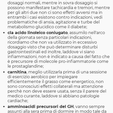
dosaggi normali, mentre in sovra dosaggio si
possono manifestare tachicardia e tremori, mentre
per gli altri due non ci sono effetti avversi ma in
entrambi i casi esistono contro indicazioni, vedi
problematiche di ansia, agitazione e turbe del
metabolismo glucidico come il diabete;
cla acido linoleico coniugato
, assumilo nell'arco
della giornata senza particolari indicazioni,
ricordiamo che non va utilizzato in eccessivo
dosaggio visto che può determinare disturbi
gastrointestinali ed inoltre, laddove vi siano
infiammazioni, non è indicato a causa del fatto che
è precursore di molecole pro-infiammatorie come
le prostaglandine;
carnitina
, meglio utilizzarla prima di una sessione
di esercizio aerobico per impiegare
efficientemente il grasso come energetico, non
sono conosciuti effetti collaterali ma attenzione
perchè non deve essere usata, senza il parere del
medico curante, laddove si abbiano patologie
cardiache;
amminoacidi precursori del GH
, vanno sempre
assunti alla sera prima di dormire in modo tale da