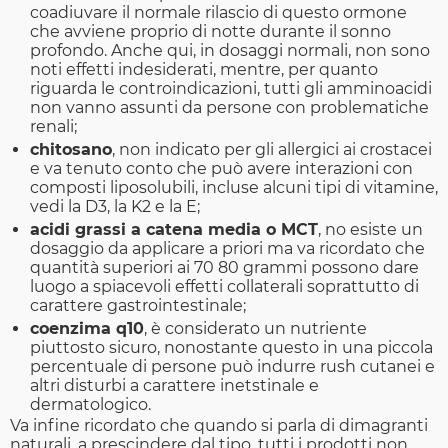
coadiuvare il normale rilascio di questo ormone
che avviene proprio di notte durante il sonno
profondo. Anche qui, in dosaggi normali, non sono
noti effetti indesiderati, mentre, per quanto
riguarda le controindicazioni, tutti gli amminoacidi
non vanno assunti da persone con problematiche
renali;
chitosano
, non indicato per gli allergici ai crostacei
e va tenuto conto che può avere interazioni con
composti liposolubili, incluse alcuni tipi di vitamine,
vedi la D3, la K2 e la E;
acidi grassi a catena media o MCT
, no esiste un
dosaggio da applicare a priori ma va ricordato che
quantità superiori ai 70 80 grammi possono dare
luogo a spiacevoli effetti collaterali soprattutto di
carattere gastrointestinale;
coenzima q10
, è considerato un nutriente
piuttosto sicuro, nonostante questo in una piccola
percentuale di persone può indurre rush cutanei e
altri disturbi a carattere inetstinale e
dermatologico.
Va infine ricordato che quando si parla di dimagranti
naturali, a prescindere dal tipo, tutti i prodotti non