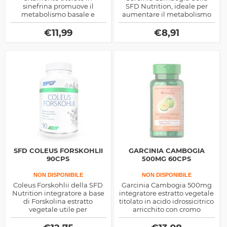
sinefrina promuove il
SFD Nutrition, ideale per
metabolismo basale e
aumentare il metabolismo
riduce sensibilmente il
ed il dispendio calorico
senso di fame
promuovendo il
€
11,99
€
8,91
dimagrimento
SFD COLEUS FORSKOHLII
GARCINIA CAMBOGIA
90CPS
500MG 60CPS
NON DISPONIBILE
NON DISPONIBILE
Coleus Forskohlii della SFD
Garcinia Cambogia 500mg
Nutrition integratore a base
integratore estratto vegetale
di Forskolina estratto
titolato in acido idrossicitrico
vegetale utile per
arricchito con cromo
aumentare il metabolismo
picolinato, indicato per
basale e velocizzare la fase
inibire l'accumulo di grasso