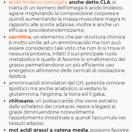
acido linoleico coniugato
anche detto CLA
, si
tratta di un isomero dell'omega-6 acido linoleico,
agisce migliorando la composizione corporea e
quindi aumentando la massa muscolare magra in
rapporto alle scorte adipose, inoltre è anche un
efficace ipocolesterolemizzante;
carnitina
, un elemento che per struttura chimica
è molto simile ad un amminoacido ma non può
essere considerato tale visto che non lo si trova in
nessuna proteina, infatti il suo principale ruolo
metabolico è quello di favorire lo smaltimento del
grasso permettendone un più efficiente uso
energetico all'interno delle centrali di ossidazione
lipidica;
amminoacidi stimolatori del GH, potente ormone
lipolitico ma anche anabolico, si vedano la
glutammina, l'arginina, la lisina ed il gaba;
chitosano
, un polisaccaride che viene estratto
dallo scheletro dei crostacei, riesce a legarsi ai
grassi diminuendone notevolmente
l'assorbimento intestinale e quindi l'accumulo nei
tessuti adiposi;
mct acidi grassi a catena media
, possono favorire