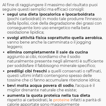
Al fine di raggiungere il massimo del risultato puoi
seguire questi semplici ma efficaci consigli:
segui una dieta ipocalorica e ipocarboidrata
(pochi carboidrati) in modo tale produrre l'innesco
della lipolisi, cioè della degradazione dei grassi con
conseguente loro uso energetico nella beta
ossidazione lipidica;
svolgi attività fisica soprattutto quella aerobica
,
vanno bene anche la camminata o il jogging
leggero;
elimina completamente il sale da cucina
aggiunto ai cibi, ricordiamo che il sodio
naturalmente presente negli alimenti è sufficiente
per soddisfare il fabbisogno minerale specifico;
prediligi cibi freschi
a quelli conservati o raffinati,
questi ultimi infatti contengono spesso delle
tossine che ci fanno accumulare ritenzione idrica;
bevi molta acqua povera di sodio
, l'acqua è il
miglior drenante naturale che esiste;
aumenta la quota proteica nella tua dieta
rispetto ai carboidrati, le
proteine
infatti a parità di
calorie apportate sono maggiormente