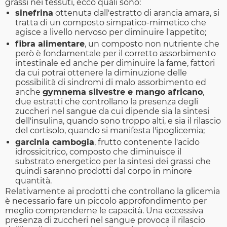
grassi nei tessuti, ecco quali sono:
sinefrina
ottenuta dall'estratto di arancia amara, si
tratta di un composto simpatico-mimetico che
agisce a livello nervoso per diminuire l'appetito;
fibra alimentare
, un composto non nutriente che
però è fondamentale per il corretto assorbimento
intestinale ed anche per diminuire la fame, fattori
da cui potrai ottenere la diminuzione delle
possibilità di sindromi di malo assorbimento ed
anche
gymnema silvestre e mango africano
,
due estratti che controllano la presenza degli
zuccheri nel sangue da cui dipende sia la sintesi
dell'insulina, quando sono troppo alti, e sia il rilascio
del cortisolo, quando si manifesta l'ipoglicemia;
garcinia cambogia
, frutto contenente l'acido
idrossicitrico, composto che diminuisce il
substrato energetico per la sintesi dei grassi che
quindi saranno prodotti dal corpo in minore
quantità.
Relativamente ai prodotti che controllano la glicemia
è necessario fare un piccolo approfondimento per
meglio comprenderne le capacità. Una eccessiva
presenza di zuccheri nel sangue provoca il rilascio