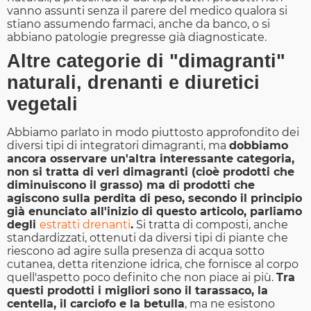
vanno assunti senza il parere del medico qualora si
stiano assumendo farmaci, anche da banco, o si
abbiano patologie pregresse già diagnosticate.
Altre categorie di "dimagranti"
naturali, drenanti e diuretici
vegetali
Abbiamo parlato in modo piuttosto approfondito dei
diversi tipi di integratori dimagranti, ma
dobbiamo
ancora osservare un'altra interessante categoria,
non si tratta di veri dimagranti (cioè prodotti che
diminuiscono il grasso) ma di prodotti che
agiscono sulla perdita di peso, secondo il principio
già enunciato all'inizio di questo articolo, parliamo
degli
estratti drenanti
.
Si tratta di composti, anche
standardizzati, ottenuti da diversi tipi di piante che
riescono ad agire sulla presenza di acqua sotto
cutanea, detta ritenzione idrica, che fornisce al corpo
quell'aspetto poco definito che non piace ai più.
Tra
questi prodotti i migliori sono il tarassaco, la
centella, il carciofo e la betulla
, ma ne esistono