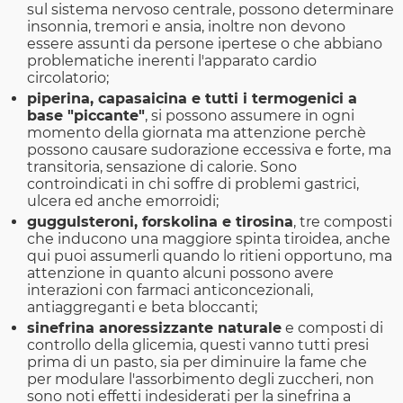
sul sistema nervoso centrale, possono determinare
insonnia, tremori e ansia, inoltre non devono
essere assunti da persone ipertese o che abbiano
problematiche inerenti l'apparato cardio
circolatorio;
piperina, capasaicina e tutti i termogenici a
base "piccante"
, si possono assumere in ogni
momento della giornata ma attenzione perchè
possono causare sudorazione eccessiva e forte, ma
transitoria, sensazione di calorie. Sono
controindicati in chi soffre di problemi gastrici,
ulcera ed anche emorroidi;
guggulsteroni, forskolina e tirosina
, tre composti
che inducono una maggiore spinta tiroidea, anche
qui puoi assumerli quando lo ritieni opportuno, ma
attenzione in quanto alcuni possono avere
interazioni con farmaci anticoncezionali,
antiaggreganti e beta bloccanti;
sinefrina anoressizzante naturale
e composti di
controllo della glicemia, questi vanno tutti presi
prima di un pasto, sia per diminuire la fame che
per modulare l'assorbimento degli zuccheri, non
sono noti effetti indesiderati per la sinefrina a