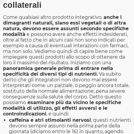
collaterali
Come qualsiasi altro prodotto integrativo,
anche i
dimagranti naturali, siano essi vegetali o di altra
natura, devono essere assunti secondo specifiche
modalità
e possono avere anche effetti indesiderati,
oltre al fatto che in alcuni casi non sono indicati per
esempio a causa di eventuali interazioni con farmaci,
ma non solo. Vediamo quindi di capire bene come
impiegare questi prodotti allo scopo di ottenere da
loro il massimo del risultato. Iniziamo con una
panoramica generale prima di entrare nella
specificità dei diversi tipi di nutrienti.
Va subito
detto che gli integratori non devono mai essere
interpretati come un parziale, o peggio ancora totale,
sostituto della normale alimentazione, pena severe
conseguenze sulla salute del corpo. Detto questo
possiamo
esaminare più da vicino le specifiche
modalità di utilizzo, gli effetti avversi e le
controindicazioni
, e quindi:
caffeina e atri stimolanti nervosi
, questi nutrienti
devono sempre assunti nella prima parte della
giornata (diciamo entro le 16) in quanto, agendo