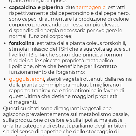
quindi energia, a riposo;
capsaicina e piperina
, due
termogenici
estratti
rispettivamente dal peperoncino e dal pepe nero,
sono capaci di aumentare la produzione di calorie
corporeo provocando con essa un più elevato
dispendio di energia necessaria per svolgere le
normali funzioni corporee;
forskolina
, estratta dalla pianta coleus forskohlii,
stimola il rilascio del TSH che a sua volta agisce sui
livelli di T3 e T4 che sono i due principali ormoni
tiroidei dalle spiccate proprietà metabolico
lipolitiche, oltre che benefiche per il corretto
funzionamento dell'organismo;
guggulsteroni
,
steroli vegetali ottenuti dalla resina
della pianta commiphora mukuul, migliorano il
rapporto tra tiroxina e triodotironina in favore di
quest'ultima che detiene maggiori proprietà
dimagranti.
Questi su citati sono dimagranti vegetali che
agiscono prevalentemente sul metabolismo basale,
sulla produzione di calore e sulla lipolisi, ma esiste
un'altra categoria di estratti, parliamo degli inibitori
sia del senso di appetito che dello stoccaggio di