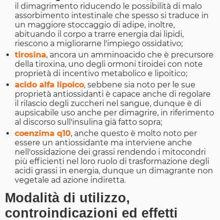
il dimagrimento riducendo le possibilità di malo
assorbimento intestinale che spesso si traduce in
un maggiore stoccaggio di adipe, inoltre,
abituando il corpo a trarre energia dai lipidi,
riescono a migliorarne l'impiego ossidativo;
tirosina
, ancora un amminoacido che è precursore
della tiroxina, uno degli ormoni tiroidei con note
proprietà di incentivo metabolico e lipoitico;
acido alfa lipoico
, sebbene sia noto per le sue
proprietà antiossidanti è capace anche di regolare
il rilascio degli zuccheri nel sangue, dunque è di
aupsicabile uso anche per dimagrire, in riferimento
al discorso sull'insulina già fatto sopra;
coenzima q10
, anche questo è molto noto per
essere un antiossidante ma interviene anche
nell'ossidazione dei grassi rendendo i mitocondri
più efficienti nel loro ruolo di trasformazione degli
acidi grassi in energia, dunque un dimagrante non
vegetale ad azione indiretta.
Modalità di utilizzo,
controindicazioni ed effetti