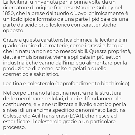
La lecitina fu rinvenuta per la prima volta da un
ricercatore di origine francese Maurice Gobley nel
1850, che la prese dal tuorlo d’uovo; chimicamente è
un fosfolipide formato da una parte lipidica e da una
parte da acido orto fosforico con caratteristiche
opposto.
Grazie a questa caratteristica chimica, la lecitina è in
grado di unire due materie, come i grassi e l'acqua,
che in natura non sono mescolabili. Questa proprietà,
detta emulsionante, viene applicata in più settori
industriali, che vanno dall'impiego alimentare per la
produzione di creme, salse e gelati a quello
cosmetico e salutistico.
Lecitina e colesterolo (approfondimento biochimico)
Nel corpo umano la lecitina rientra nella struttura
delle membrane cellulari, di cui è il fondamentale
costituente, e viene utilizzata a livello epatico per la
sintesi di un enzima specifico denominato Lecitina
Colesterolo Acil Transferasi (LCAT), che riesce ad
esterificare il colesterolo grazie a un particolare
processo.