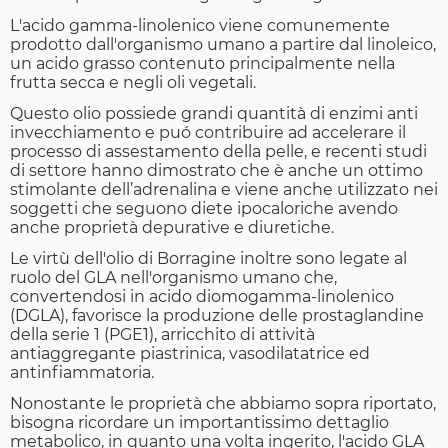
L'acido gamma-linolenico viene comunemente
prodotto dall'organismo umano a partire dal linoleico,
un acido grasso contenuto principalmente nella
frutta secca e negli oli vegetali.
Questo olio possiede grandi quantità di enzimi anti
invecchiamento e puó contribuire ad accelerare il
processo di assestamento della pelle, e recenti studi
di settore hanno dimostrato che è anche un ottimo
stimolante dell’adrenalina e viene anche utilizzato nei
soggetti che seguono diete ipocaloriche avendo
anche proprietà depurative e diuretiche.
Le virtù dell'olio di Borragine inoltre sono legate al
ruolo del GLA nell'organismo umano che,
convertendosi in acido diomogamma-linolenico
(DGLA), favorisce la produzione delle prostaglandine
della serie 1 (PGE1), arricchito di attività
antiaggregante piastrinica, vasodilatatrice ed
antinfiammatoria.
Nonostante le proprietà che abbiamo sopra riportato,
bisogna ricordare un importantissimo dettaglio
metabolico, in quanto una volta ingerito, l'acido GLA