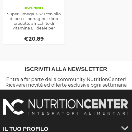
DISPONIBILE
Super Omega 3-6-9 con olio
di pesce, borragine e lino
prodotto arricchito di
vitamina E, ideale per
controllare lo stress
ossidativo da radicali liberi
€
20,89
ISCRIVITI ALLA NEWSLETTER
Entra a far parte della community NutritionCenter!
Riceverai novità ed offerte esclusive ogni settimana
IL TUO PROFILO