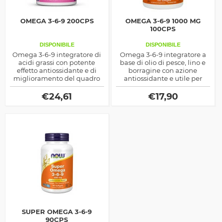
OMEGA 3-6-9 200CPS
OMEGA 3-6-9 1000 MG
100CPS
DISPONIBILE
DISPONIBILE
Omega 3-6-9 integratore di
Omega 3-6-9 integratore a
acidi grassi con potente
base di olio di pesce, lino e
effetto antiossidante e di
borragine con azione
miglioramento del quadro
antiossidante e utile per
lipidemico, ideale anche
abbassare i livelli di radicali
come dimagrante
liberi prodotto dalla Now
€
24,61
€
17,90
metabolico indiretto
Foods
SUPER OMEGA 3-6-9
90CPS