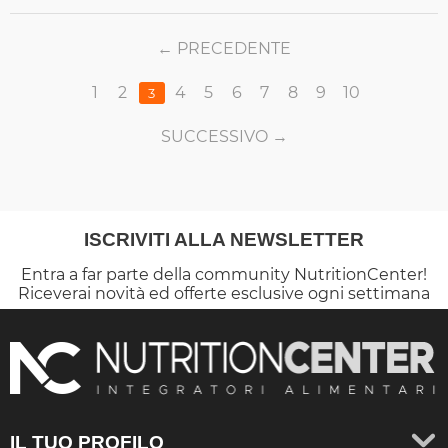
PRECEDENTE
1
2
4
5
6
7
8
9
10
3
SUCCESSIVO
ISCRIVITI ALLA NEWSLETTER
Entra a far parte della community NutritionCenter!
Riceverai novità ed offerte esclusive ogni settimana
IL TUO PROFILO