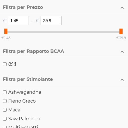
Filtra per Prezzo
€
–
€
‎€
1.45
‎€
39.9
Filtra per Rapporto BCAA
8:1:1
Filtra per Stimolante
Ashwagandha
Fieno Greco
Maca
Saw Palmetto
Multi Estratti