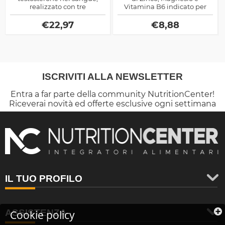
realizzato con tre
Vitamina B6 indicato per
micronutrienti essenziali,
stimolare naturalmente la
evita che l'ormone si leghi a
produzione endogena di
€
22,97
€
8,88
delle proteine che lo
Testosterone.
trasportano e ne riducono le
potenzialità anaboliche
ISCRIVITI ALLA NEWSLETTER
Entra a far parte della community NutritionCenter!
Riceverai novità ed offerte esclusive ogni settimana
IL TUO PROFILO
ASSISTENZA
Cookie policy