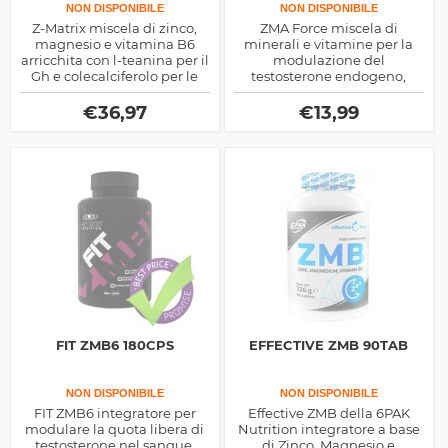
NON DISPONIBILE
NON DISPONIBILE
Z-Matrix miscela di zinco,
ZMA Force miscela di
magnesio e vitamina B6
minerali e vitamine per la
arricchita con l-teanina per il
modulazione del
Gh e colecalciferolo per le
testosterone endogeno,
segnalazioni anaboliche ed
ottimo come aiuto anabolico
endocrine, ideale per
ma anche lipolitico
€
36,97
€
13,99
accrescere la massa
FIT ZMB6 180CPS
EFFECTIVE ZMB 90TAB
NON DISPONIBILE
NON DISPONIBILE
FIT ZMB6 integratore per
Effective ZMB della 6PAK
modulare la quota libera di
Nutrition integratore a base
testosterone nel sangue,
di Zinco, Magnesio e