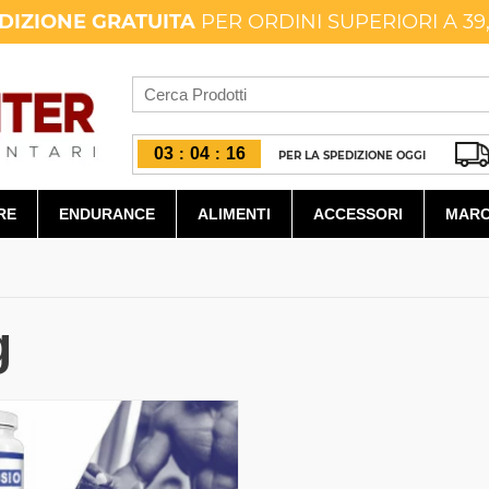
DIZIONE GRATUITA
PER ORDINI SUPERIORI A 39
03
04
15
:
:
PER LA SPEDIZIONE OGGI
RE
ENDURANCE
ALIMENTI
ACCESSORI
MARC
g