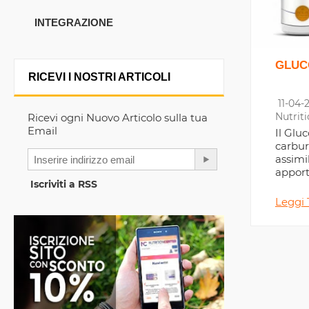
INTEGRAZIONE
GLUC
RICEVI I NOSTRI ARTICOLI
11-04-
Nutrit
Ricevi ogni Nuovo Articolo sulla tua
Email
Il Gluc
carbur
assimi
appor
Iscriviti a RSS
energi
appro
Leggi 
l'argo