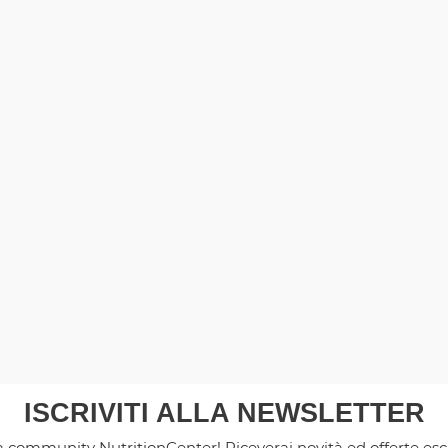
ISCRIVITI ALLA NEWSLETTER
la community NutritionCenter! Riceverai novità ed offerte es