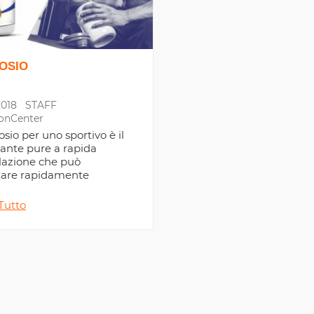
OSIO
2018
STAFF
ionCenter
osio per uno sportivo è il
ante pure a rapida
lazione che può
tare rapidamente
a muscolare,
fondiamone
Tutto
mento.