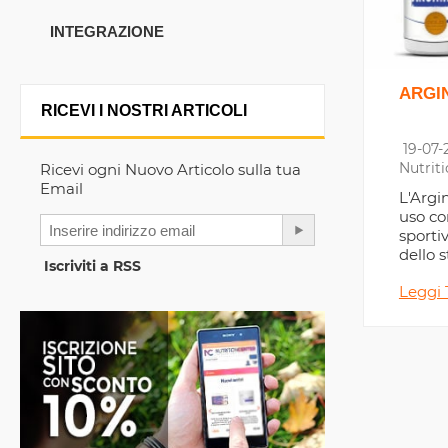
INTEGRAZIONE
ARGI
RICEVI I NOSTRI ARTICOLI
19-07-
Nutrit
Ricevi ogni Nuovo Articolo sulla tua
Email
L'Argi
uso c
sporti
dello 
Iscriviti a RSS
Nitric
Leggi 
muscol