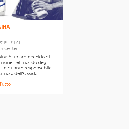
NINA
2018
STAFF
ionCenter
nina è un aminoacido di
omune nel mondo degli
vi in quanto responsabile
stimolo dell'Ossido
o e della Vasodilatazione
Tutto
are.