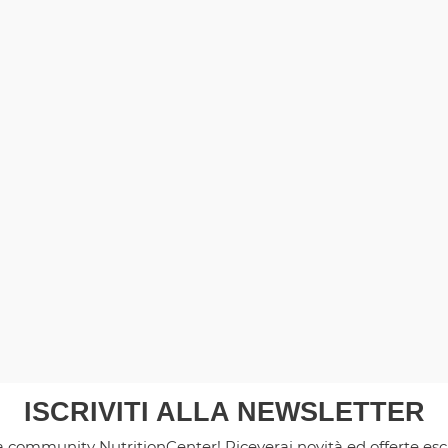
ISCRIVITI ALLA NEWSLETTER
la community NutritionCenter! Riceverai novità ed offerte es