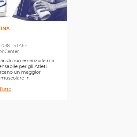
TINA
2018
STAFF
ionCenter
cidi non essenziale ma
nsabile per gli Atleti
ercano un maggior
muscolare in
mento, solitamente
Tutto
liato in abbinamento
inina.