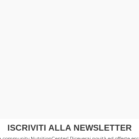
ISCRIVITI ALLA NEWSLETTER
la community NutritionCenter! Riceverai novità ed offerte es