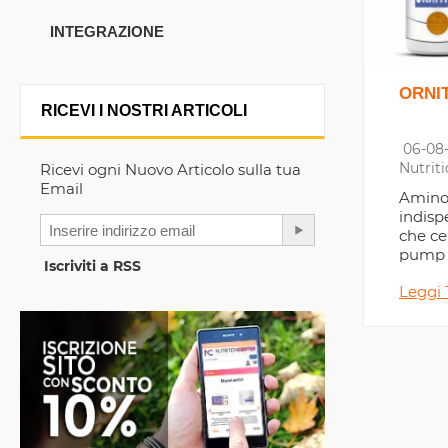
INTEGRAZIONE
ORNI
RICEVI I NOSTRI ARTICOLI
06-08-
Nutrit
Ricevi ogni Nuovo Articolo sulla tua
Email
Aminoa
indispe
che c
pump 
Iscriviti a RSS
allena
Leggi 
consig
all'Arg