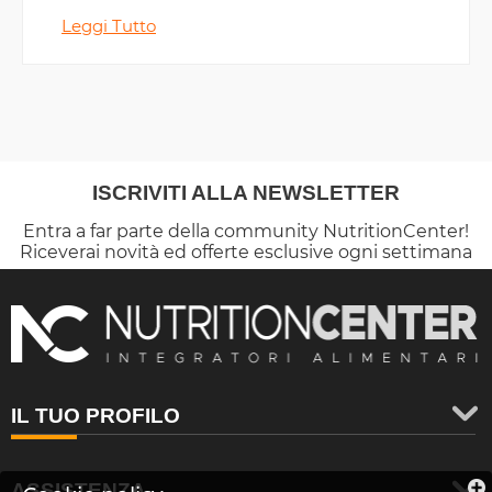
assicurando un ottimo nutrimento.
Leggi Tutto
ISCRIVITI ALLA NEWSLETTER
Entra a far parte della community NutritionCenter!
Riceverai novità ed offerte esclusive ogni settimana
IL TUO PROFILO
ASSISTENZA