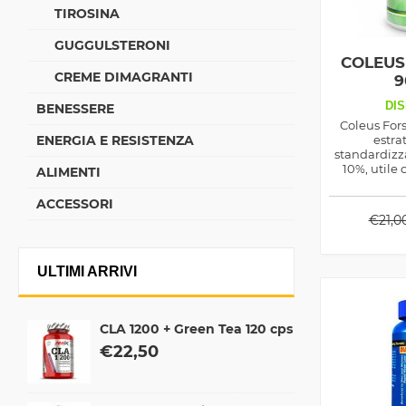
TIROSINA
GUGGULSTERONI
COLEUS
CREME DIMAGRANTI
9
DIS
BENESSERE
Coleus Fors
ENERGIA E RESISTENZA
estra
standardizza
10%, utile 
ALIMENTI
funzionali
dimagrir
ACCESSORI
€
21,0
ULTIMI ARRIVI
CLA 1200 + Green Tea 120 cps
€
22,50