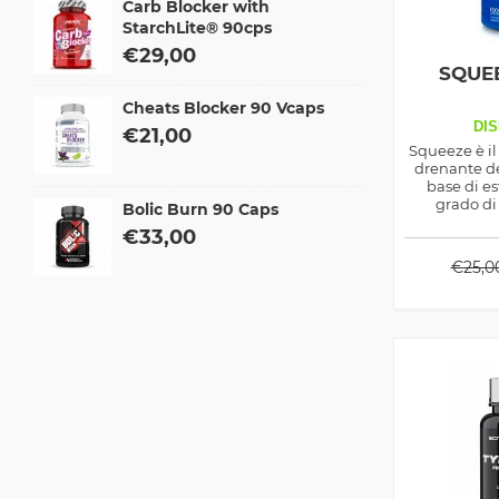
Carb Blocker with
StarchLite® 90cps
€
29,00
SQUE
Cheats Blocker 90 Vcaps
DIS
€
21,00
Squeeze è il
drenante de
base di es
grado di
Bolic Burn 90 Caps
eliminare la
€
33,00
€
25,0