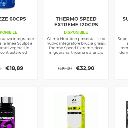
EZE 60CPS
THERMO SPEED
S
EXTREME 120CPS
PONIBILE
DISPONIBILE
 nuovo integratore
Olimp Nutrition presenta il suo
Super
lla linea Sculpt a
nuovo integratore brucia grassi,
tratti vegetali in
Thermo Speed Extreme, ricco
ter
 contrastare ed
in guaranà, tirosina e arancio
demo
 ritenzione idrica
amaro utile per accelerare il
la r
metabolismo
abb
€
18,89
€
32,90
0
€
39,00