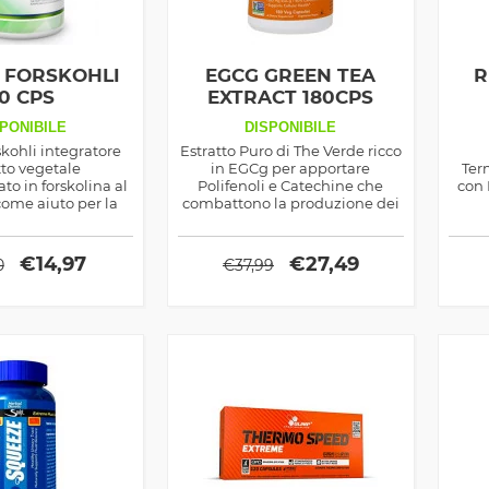
 FORSKOHLI
EGCG GREEN TEA
R
0 CPS
EXTRACT 180CPS
PONIBILE
DISPONIBILE
kohli integratore
Estratto Puro di The Verde ricco
tto vegetale
in EGCg per apportare
Ter
to in forskolina al
Polifenoli e Catechine che
con 
come aiuto per la
combattono la produzione dei
tà tiroidea e per
radicali liberi, prodotto dalla
e più in fretta
Now Foods
€
14,97
€
27,49
0
€
37,99