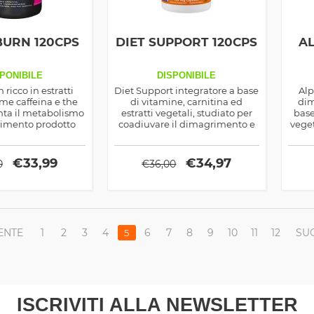
BURN 120CPS
DIET SUPPORT 120CPS
A
PONIBILE
DISPONIBILE
 ricco in estratti
Diet Support integratore a base
Alp
me caffeina e the
di vitamine, carnitina ed
dim
ta il metabolismo
estratti vegetali, studiato per
base 
rimento prodotto
coadiuvare il dimagrimento e
veget
la Stacker
renderlo più veloce, agisce su
molt
diversi fronti per demolire il
grasso
€
33,99
€
34,97
0
€
36,00
ENTE
1
2
3
4
6
7
8
9
10
11
12
SU
5
ISCRIVITI ALLA NEWSLETTER