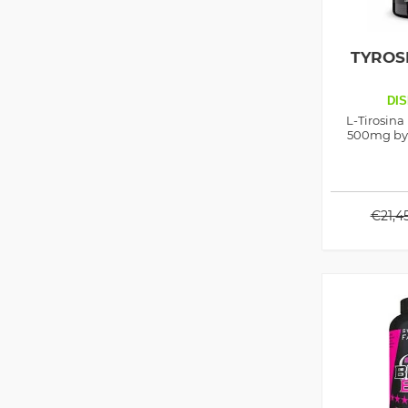
TYROS
DIS
L-Tirosina
500mg by 
€
21,4