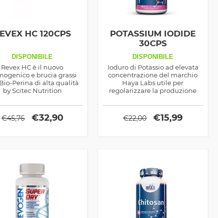
EVEX HC 120CPS
POTASSIUM IODIDE
30CPS
DISPONIBILE
DISPONIBILE
Revex HC è il nuovo
Ioduro di Potassio ad elevata
mogenico e brucia grassi
concentrazione del marchio
Bio-Perina di alta qualità
Haya Labs utile per
by Scitec Nutrition
regolarizzare la produzione
degli ormoni tiroidei
€
32,90
€
15,99
€
45,76
€
22,00