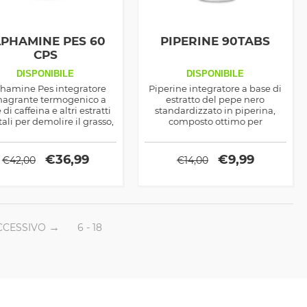
LPHAMINE PES 60
PIPERINE 90TABS
CPS
DISPONIBILE
DISPONIBILE
hamine Pes integratore
Piperine integratore a base di
agrante termogenico a
estratto del pepe nero
di caffeina e altri estratti
standardizzato in piperina,
ali per demolire il grasso,
composto ottimo per
o efficace se abbinato ad
migliorare l'assorbimento dei
una dieta ipocalorica
nutrienti ma anche come
termogenico naturale
€
36,99
€
9,99
€
42,00
€
14,00
CCESSIVO
6 - 18