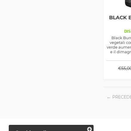
BLACK 
DIS
Black Burn
vegetali co
verde aumen
e il dimag
dal
€
55,0
PRECED