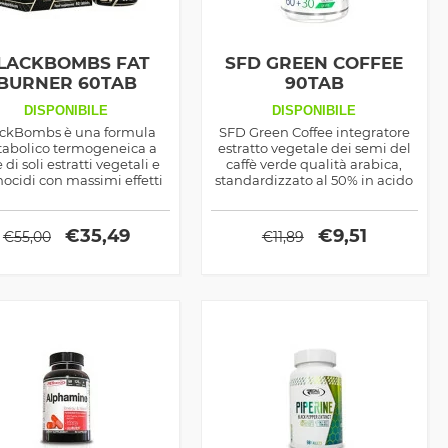
LACKBOMBS FAT
SFD GREEN COFFEE
BURNER 60TAB
90TAB
DISPONIBILE
DISPONIBILE
ckBombs è una formula
SFD Green Coffee integratore
abolico termogeneica a
estratto vegetale dei semi del
 di soli estratti vegetali e
caffè verde qualità arabica,
ocidi con massimi effetti
standardizzato al 50% in acido
dispendio calorico e sulla
clorogenico, ottimo come
lipolisi
dimagrante metabolico
€
35,49
€
9,51
€
55,00
€
11,89