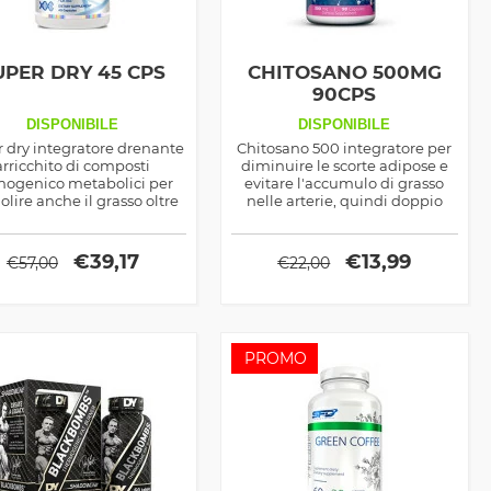
UPER DRY 45 CPS
CHITOSANO 500MG
90CPS
DISPONIBILE
DISPONIBILE
 dry integratore drenante
Chitosano 500 integratore per
arricchito di composti
diminuire le scorte adipose e
mogenico metabolici per
evitare l'accumulo di grasso
lire anche il grasso oltre
nelle arterie, quindi doppio
itenzione idrica, ottimo in
effetto, dimagrante e
inamento alla dieta low
ipolipemizzante
carb
€
39,17
€
13,99
€
57,00
€
22,00
PROMO