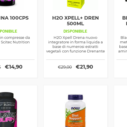
INA 100CPS
H2O XPELL+ DREN
B
500ML
PONIBILE
DISPONIBILE
 in compresse da
H2O Xpell Drena nuovo
Bla
Scitec Nutrition
integratore in forma liquida a
met
base di numerosi estratti
base
vegetali con funzione Drenante
amin
prodotto dalla 4+ Nutrition
sul 
€
14,90
€
21,90
5
€
29,00