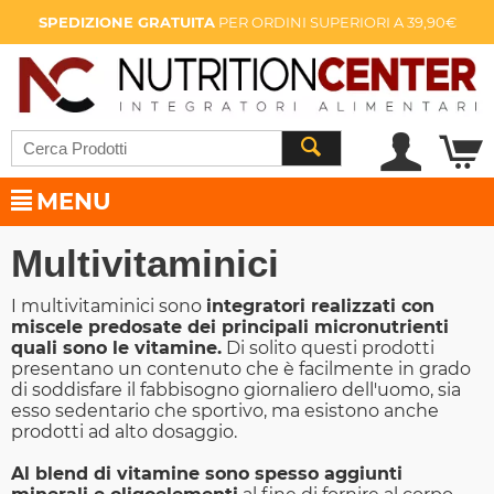
SPEDIZIONE GRATUITA
PER ORDINI SUPERIORI A 39,90€
MENU
Multivitaminici
I multivitaminici sono
integratori realizzati con
miscele predosate dei principali micronutrienti
quali sono le vitamine.
Di solito questi prodotti
presentano un contenuto che è facilmente in grado
di soddisfare il fabbisogno giornaliero dell'uomo, sia
esso sedentario che sportivo, ma esistono anche
prodotti ad alto dosaggio.
Al blend di vitamine sono spesso aggiunti