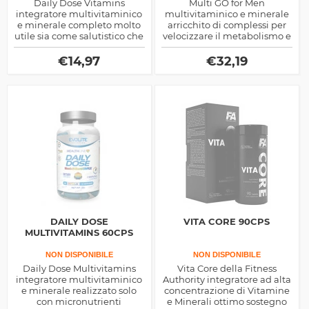
Daily Dose Vitamins
Multi GO for Men
integratore multivitaminico
multivitaminico e minerale
e minerale completo molto
arricchito di complessi per
utile sia come salutistico che
velocizzare il metabolismo e
di sostegno sportivo, tante
migliorare la performance,
sono le funzioni di vitamine
ricco di estratti vegetali
€
14,97
€
32,19
e minerali
DAILY DOSE
VITA CORE 90CPS
MULTIVITAMINS 60CPS
NON DISPONIBILE
NON DISPONIBILE
Daily Dose Multivitamins
Vita Core della Fitness
integratore multivitaminico
Authority integratore ad alta
e minerale realizzato solo
concentrazione di Vitamine
con micronutrienti
e Minerali ottimo sostegno