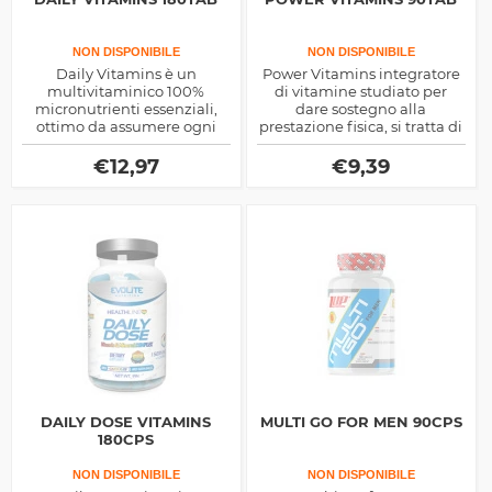
NON DISPONIBILE
NON DISPONIBILE
Daily Vitamins è un
Power Vitamins integratore
multivitaminico 100%
di vitamine studiato per
micronutrienti essenziali,
dare sostegno alla
ottimo da assumere ogni
prestazione fisica, si tratta di
giorno per coadiuvare le
una miscela di
funzioni corporee ma anche
micronutrienti essenziali,
€
12,97
€
9,39
come supporto per la
ottimo anche come
prestazione sportiva
salutistico
DAILY DOSE VITAMINS
MULTI GO FOR MEN 90CPS
180CPS
NON DISPONIBILE
NON DISPONIBILE