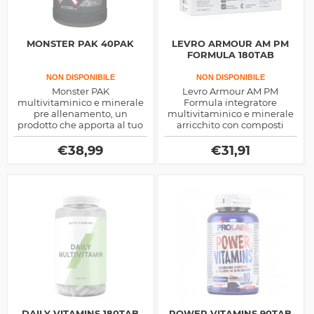
MONSTER PAK 40PAK
LEVRO ARMOUR AM PM
FORMULA 180TAB
NON DISPONIBILE
NON DISPONIBILE
Monster PAK
Levro Armour AM PM
multivitaminico e minerale
Formula integratore
pre allenamento, un
multivitaminico e minerale
prodotto che apporta al tuo
arricchito con composti
corpo tutto il necessario, non
energetici e per il recupero
solo vitamine ma anche
notturno, realizzato con due
€
38,99
€
31,91
nutrienti plastico anabolici
differenti formule
ed ergogenici
DAILY VITAMINS 180TAB
POWER VITAMINS 90TAB