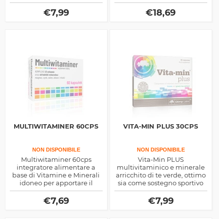
essenziali utili al corpo sia
per i numerosi processi
per la salute che per la
metabolici
€
7,99
€
18,69
prestanza fisica
MULTIWITAMINER 60CPS
VITA-MIN PLUS 30CPS
NON DISPONIBILE
NON DISPONIBILE
Multiwitaminer 60cps
Vita-Min PLUS
integratore alimentare a
multivitaminico e minerale
base di Vitamine e Minerali
arricchito di te verde, ottimo
idoneo per apportare il
sia come sostegno sportivo
giusto quantitativo di
che energetico per la routine
nutrienti sia per garantire il
quotidiana
€
7,69
€
7,99
benessere generale
dell'organismo sia in termini