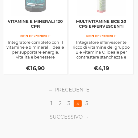
VITAMINE E MINERALI 120
MULTIVITAMINE BCE 20
CPR
CPS EFFERVESCENTI
NON DISPONIBILE
NON DISPONIBILE
Integratore completo con 11
Integratore effervescente
vitamine e 9 minerali, ideale
ricco di vitamine del gruppo
per supportare energia,
B e vitamina C, ideale per
vitalità e benessere
contrastare stanchezza e
generale. Perfetto per
affaticamento. Sostiene il
affrontare impegni intensi,
metabolismo energetico e
€
16,90
€
4,19
ridurre la stanchezza e
offre un apporto pratico e
sostenere il metabolismo
veloce di energia
quotidiano.
quotidiana.
PRECEDENTE
1
2
3
5
4
SUCCESSIVO