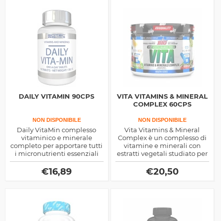
di prestazione sportiva
DAILY VITAMIN 90CPS
VITA VITAMINS & MINERAL
COMPLEX 60CPS
NON DISPONIBILE
NON DISPONIBILE
Daily VitaMin complesso
Vita Vitamins & Mineral
vitaminico e minerale
Complex è un complesso di
completo per apportare tutti
vitamine e minerali con
i micronutrienti essenziali
estratti vegetali studiato per
per la salute e la prestazione
migliorare la prestazione
sportiva, assumere una
sportiva e i relativi risultati
€
16,89
€
20,50
compressa al giorno