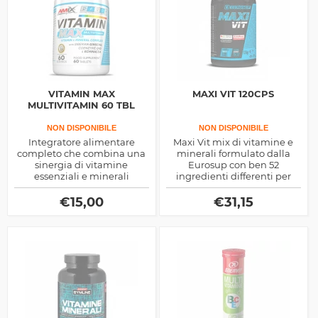
VITAMIN MAX
MAXI VIT 120CPS
MULTIVITAMIN 60 TBL
NON DISPONIBILE
NON DISPONIBILE
Integratore alimentare
Maxi Vit mix di vitamine e
completo che combina una
minerali formulato dalla
sinergia di vitamine
Eurosup con ben 52
essenziali e minerali
ingredienti differenti per
insieme ad ingredienti attivi
promuovere il benessere
naturali per favorire il
fisico
€
15,00
€
31,15
sistema immunitario,
combattere la fatica e
sostenere il metabolismo
energetico.