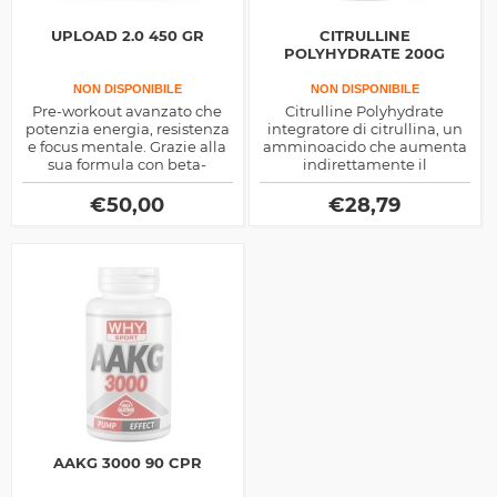
UPLOAD 2.0 450 GR
CITRULLINE
POLYHYDRATE 200G
NON DISPONIBILE
NON DISPONIBILE
Pre-workout avanzato che
Citrulline Polyhydrate
potenzia energia, resistenza
integratore di citrullina, un
e focus mentale. Grazie alla
amminoacido che aumenta
sua formula con beta-
indirettamente il
alanina, citrullina, caffeina e
pompaggio muscolare per
molto altro, aiuta a
vaso dilatazione, ideale
€
50,00
€
28,79
migliorare la performance, il
come pre allenamento
pompaggio muscolare e il
recupero, rendendo ogni
allenamento più intenso ed
efficace.
AAKG 3000 90 CPR