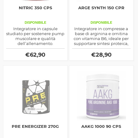
NITRIC 350 CPS
ARGE SYNTH 150 CPR
DISPONIBILE
DISPONIBILE
Integratore in capsule
Integratore in compresse a
studiato per sostenere pump
base di arginina e ornitina
muscolare e qualità
con vitamina B6, ideale per
dell’allenamento.
supportare sintesi proteica,
recupero e performance
muscolare.
€
62,90
€
28,90
PRE ENERGIZER 270G
AAKG 1000 90 CPS