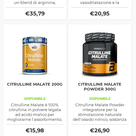
un blend di arginina,
vasodilatazione e la
astragin e altri elementi per
produzione dell'ossido
il recupero muscolare
nitrico prodotto dalla Olimp
€
35,79
€
20,95
CITRULLINE MALATE 200G
CITRULLINE MALATE
POWDER 300G
DISPONIBILE
DISPONIBILE
Citrulline Malate è 100%
Citrulline Malate Powder
citrullina in polvere legata
integratore per la
ad acido malico per
stimolazione naturale
migliorarne l'assorbimento,
dell'ossido nitrico, sostanza
indicata per la produzione di
che agisce incrementando
ossido nitrico e
la prestazione attraverso il
€
15,98
€
26,90
somatotropina naturali
pompaggio