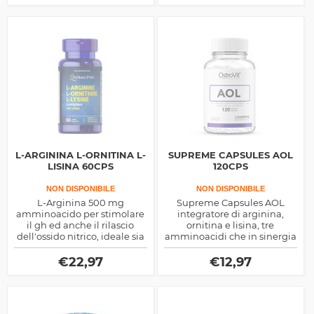
dell'energia e dell'uso di
ossigeno
L-ARGININA L-ORNITINA L-
SUPREME CAPSULES AOL
LISINA 60CPS
120CPS
NON DISPONIBILE
NON DISPONIBILE
L-Arginina 500 mg
Supreme Capsules AOL
amminoacido per stimolare
integratore di arginina,
il gh ed anche il rilascio
ornitina e lisina, tre
dell'ossido nitrico, ideale sia
amminoacidi che in sinergia
per aumentare la massa
tra loro determinano un
muscolare che per
maggiore rilascio di ormone
€
22,97
€
12,97
dimagrire
della crescita GH