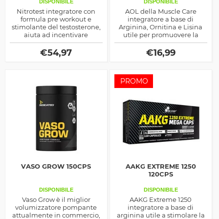
DISPONIBILE
DISPONIBILE
Nitrotest integratore con
AOL della Muscle Care
formula pre workout e
integratore a base di
stimolante del testosterone,
Arginina, Ornitina e Lisina
aiuta ad incentivare
utile per promuovere la
l'intensità di allenamento
produzione dell'Ossido
migliorando l'energia e la
Nitrico e la vasodiltazione.
€
54,97
€
16,99
forza fisica
PROMO
VASO GROW 150CPS
AAKG EXTREME 1250
120CPS
DISPONIBILE
DISPONIBILE
Vaso Grow è il miglior
AAKG Extreme 1250
volumizzatore pompante
integratore a base di
attualmente in commercio,
arginina utile a stimolare la