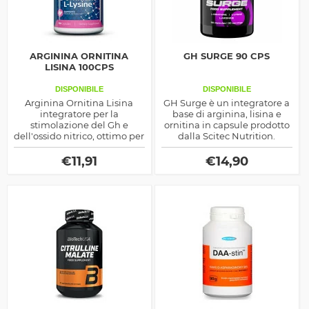
ARGININA ORNITINA
GH SURGE 90 CPS
LISINA 100CPS
DISPONIBILE
DISPONIBILE
Arginina Ornitina Lisina
GH Surge è un integratore a
integratore per la
base di arginina, lisina e
stimolazione del Gh e
ornitina in capsule prodotto
dell'ossido nitrico, ottimo per
dalla Scitec Nutrition.
aumentare la massa ma
anche per dimagrire, si
€
11,91
€
14,90
tratta di una miscela di
amminoacidi