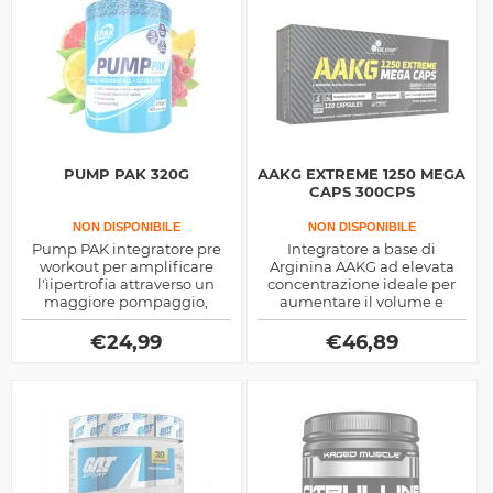
PUMP PAK 320G
AAKG EXTREME 1250 MEGA
CAPS 300CPS
NON DISPONIBILE
NON DISPONIBILE
Pump PAK integratore pre
Integratore a base di
workout per amplificare
Arginina AAKG ad elevata
l'ìipertrofia attraverso un
concentrazione ideale per
maggiore pompaggio,
aumentare il volume e
contiene arginina e
crescita muscolare, prodotto
citrullina, precursori di
dalla Olimp
€
24,99
€
46,89
ossido nitrico