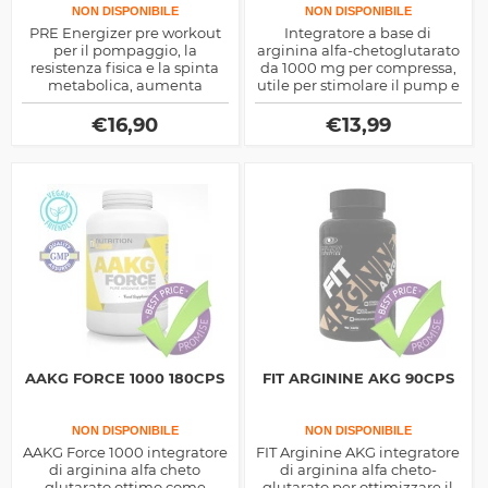
NON DISPONIBILE
NON DISPONIBILE
PRE Energizer pre workout
Integratore a base di
per il pompaggio, la
arginina alfa-chetoglutarato
resistenza fisica e la spinta
da 1000 mg per compressa,
metabolica, aumenta
utile per stimolare il pump e
l'intensità di allenamento in
la vasodiltazione durante il
modo naturale, ottimo in
workout. Integratore
€
16,90
€
13,99
massa e definizione
utilizzato come
principalmente come pre-
workout.
AAKG FORCE 1000 180CPS
FIT ARGININE AKG 90CPS
NON DISPONIBILE
NON DISPONIBILE
AAKG Force 1000 integratore
FIT Arginine AKG integratore
di arginina alfa cheto
di arginina alfa cheto-
glutarato ottimo come
glutarato per ottimizzare il