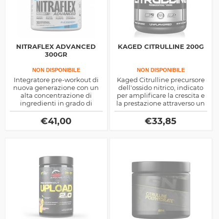
NITRAFLEX ADVANCED
KAGED CITRULLINE 200G
300GR
NON DISPONIBILE
NON DISPONIBILE
Integratore pre-workout di
Kaged Citrulline precursore
nuova generazione con un
dell'ossido nitrico, indicato
alta concentrazione di
per amplificare la crescita e
ingredienti in grado di
la prestazione attraverso un
stimolare il pumping
maggiore pompaggio
muscolare, il testosterone e
muscolare
€
41,00
€
33,85
la resistenza allo sforzo fisico.