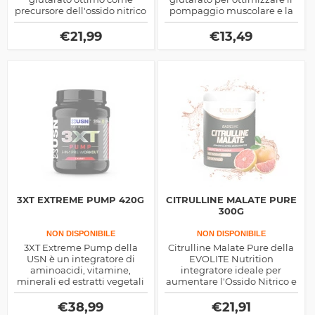
precursore dell'ossido nitrico
pompaggio muscolare e la
e del Gh, sostanze che
spinta endocrina da
aiutano la crescita
somatotropina. Prodotto
€
21,99
€
13,49
muscolare
ideale sia in massa che
dimagrimento
3XT EXTREME PUMP 420G
CITRULLINE MALATE PURE
300G
NON DISPONIBILE
NON DISPONIBILE
3XT Extreme Pump della
Citrulline Malate Pure della
USN è un integratore di
EVOLITE Nutrition
aminoacidi, vitamine,
integratore ideale per
minerali ed estratti vegetali
aumentare l'Ossido Nitrico e
per migliorare la prestazione
la vasodilatazione durante le
dal punto di vista
sessioni di allenamento.
€
38,99
€
21,91