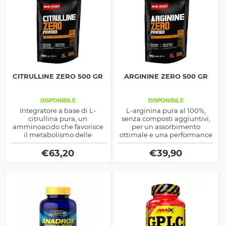
CITRULLINE ZERO 500 GR
ARGININE ZERO 500 GR
DISPONIBILE
DISPONIBILE
Integratore a base di L-
L-arginina pura al 100%,
citrullina pura, un
senza composti aggiuntivi,
amminoacido che favorisce
per un assorbimento
il metabolismo delle
ottimale e una performance
proteine e la sintesi di L-
migliorata. Con 5000 mg per
arginina, migliorando
dose, supporta la sintesi
€
63,20
€
39,90
performance atletica e
della creatina e la
recupero. Arricchito con
produzione di ossido nitrico,
vitamina B6, riduce
ottimizzando le prestazioni
stanchezza e supporta il
durante l'esercizio. La
metabolismo energetico,
vitamina B6 aggiunta
senza riempitivi.
favorisce il metabolismo
delle proteine e riduce la
fatica, accelerando il
recupero.