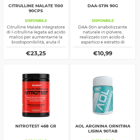
CITRULLINE MALATE 1100
DAA-STIN 90G
90CPS
DISPONIBILE
DISPONIBILE
Citrulline Malate integratore
DAA-Stin anabolizzante
di l-citrullina legata ad acido
naturale in polvere,
malico per aumentarne la
realizzato con acido d-
biodisponibilità, aiuta il
aspartico e estratto di
pompaggio muscolare ed il
trigonella fieno greco,
rilascio di Gh endogeno
ottimo per modulare il
€
23,25
€
10,99
rilascio del testosterone
endogeno
NITROTEST 468 GR
AOL ARGININA ORNITINA
LISINA 90TAB