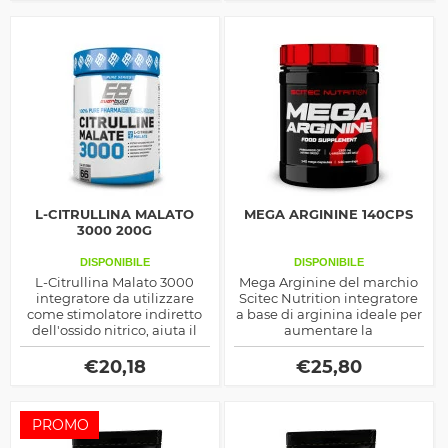
L-CITRULLINA MALATO
MEGA ARGININE 140CPS
3000 200G
DISPONIBILE
DISPONIBILE
L-Citrullina Malato 3000
Mega Arginine del marchio
integratore da utilizzare
Scitec Nutrition integratore
come stimolatore indiretto
a base di arginina ideale per
dell'ossido nitrico, aiuta il
aumentare la
pompaggio ed intensifica la
vasodilatazione e
prestazione di potenza fin
promuovera la produzione
€
20,18
€
25,80
dal primo utilizzo
di ossido nitrico
PROMO