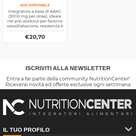
NON DISPONIBILE
Integratore a base di AAKG
(3000 mg per dose), ideale
nel pre-workout per favorire
vasodilatazione, resistenza e
“muscle pump”. Senza
glutine.
€
20,70
ISCRIVITI ALLA NEWSLETTER
Entra a far parte della community NutritionCenter!
Riceverai novità ed offerte esclusive ogni settimana
IL TUO PROFILO