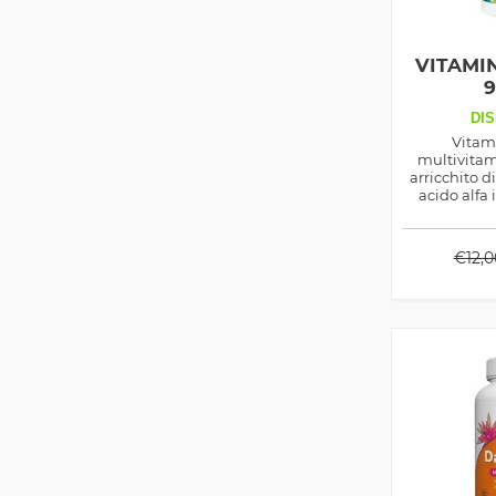
VITAMI
DIS
Vitam
multivitam
arricchito di
acido alfa 
come suppo
salutisico
micronutr
€
12,0