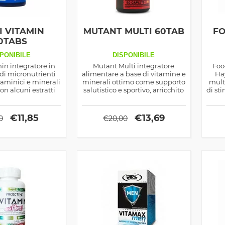
I VITAMIN
MUTANT MULTI 60TAB
FO
0TABS
PONIBILE
DISPONIBILE
in integratore in
Mutant Multi integratore
Foo
di micronutrienti
alimentare a base di vitamine e
Ha
taminici e minerali
minerali ottimo come supporto
mult
con alcuni estratti
salutistico e sportivo, arricchito
di st
tiossidanti e non
di estratti vegetali ed enzimi
salutistico e anche
digestivi
portivo
€
11,85
€
13,69
0
€
20,00