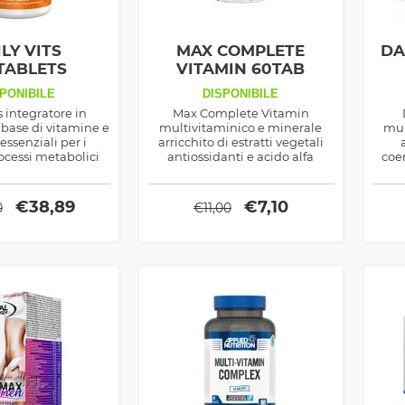
LY VITS
MAX COMPLETE
DA
TABLETS
VITAMIN 60TAB
PONIBILE
DISPONIBILE
s integratore in
Max Complete Vitamin
base di vitamine e
multivitaminico e minerale
mul
essenziali per i
arricchito di estratti vegetali
ocessi metabolici
antiossidanti e acido alfa
coe
dalla Now Foods
lipoico, ideale per coadiuvare il
se
benessere del corpo e i risultati
p
in palestra
€
38,89
€
7,10
0
€
11,00