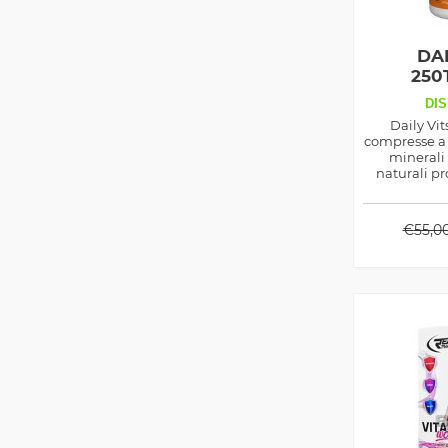
DAI
250
DIS
Daily Vit
compresse a 
minerali 
naturali pr
prodotto 
€
55,0