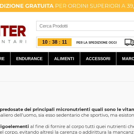
DIZIONE GRATUITA
PER ORDINI SUPERIORI A 39
10
38
10
:
:
PER LA SPEDIZIONE OGGI
RE
ENDURANCE
ALIMENTI
ACCESSORI
MARC
 predosate dei principali micronutrienti quali sono le vita
naliero dell'uomo, sia esso sedentario che sportivo, ma esisto
oligoelementi
al fine di fornire al corpo tutti quei nutrienti 
l corpo, evitando altresì la carenza o addirittura la mancanz