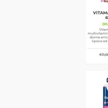
VITAM
DIS
Vita
multivitamin
donne arricc
lipoico ed 
indicato si
che per la 
€
11,0