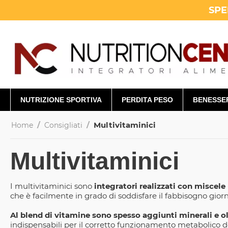
SPE
NUTRIZIONE SPORTIVA
PERDITA PESO
BENESSE
/
/
Multivitaminici
Home
Consigliati
Multivitaminici
I multivitaminici sono
integratori realizzati con miscele
che è facilmente in grado di soddisfare il fabbisogno gior
Al blend di vitamine sono spesso aggiunti minerali e 
indispensabili per il corretto funzionamento metabolico de