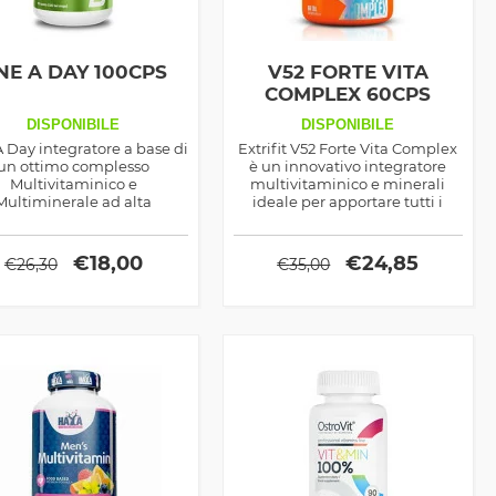
NE A DAY 100CPS
V52 FORTE VITA
COMPLEX 60CPS
DISPONIBILE
DISPONIBILE
 Day integratore a base di
Extrifit V52 Forte Vita Complex
un ottimo complesso
è un innovativo integratore
Multivitaminico e
multivitaminico e minerali
Multiminerale ad alta
ideale per apportare tutti i
olazione in compresse by
micronutrienti di cui necessita
Biotech Usa
il nostro organismo.
€
18,00
€
24,85
€
26,30
€
35,00