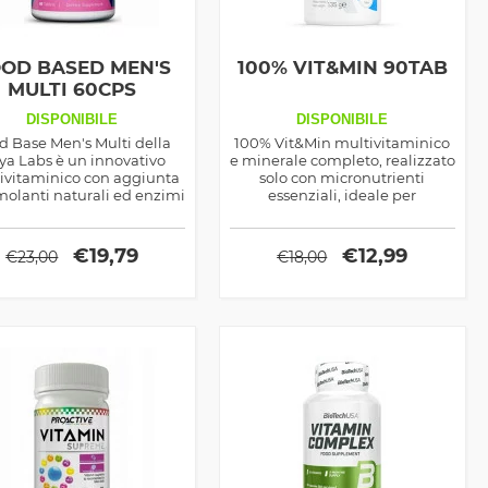
OD BASED MEN'S
100% VIT&MIN 90TAB
MULTI 60CPS
DISPONIBILE
DISPONIBILE
d Base Men's Multi della
100% Vit&Min multivitaminico
ya Labs è un innovativo
e minerale completo, realizzato
ivitaminico con aggiunta
solo con micronutrienti
imolanti naturali ed enzimi
essenziali, ideale per
digestivi per la salute
supportare la salute del corpo e
dell'organismo.
la prestanza fisica
€
19,79
€
12,99
€
23,00
€
18,00