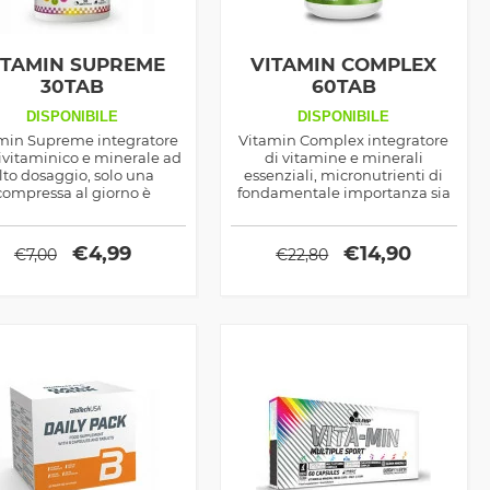
ITAMIN SUPREME
VITAMIN COMPLEX
30TAB
60TAB
DISPONIBILE
DISPONIBILE
min Supreme integratore
Vitamin Complex integratore
ivitaminico e minerale ad
di vitamine e minerali
lto dosaggio, solo una
essenziali, micronutrienti di
compressa al giorno è
fondamentale importanza sia
ciente per soddisfare il tuo
per la salute ed il benessere
isogno di micronutrienti
che per la prestanza fisica
essenziali
€
4,99
€
14,90
€
7,00
€
22,80