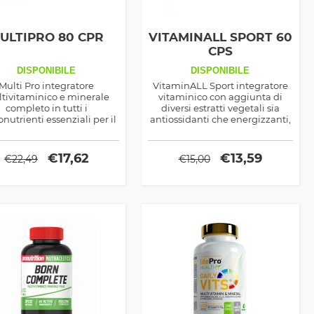
ULTIPRO 80 CPR
VITAMINALL SPORT 60
CPS
DISPONIBILE
DISPONIBILE
Multi Pro integratore
VitaminALL Sport integratore
tivitaminico e minerale
vitaminico con aggiunta di
completo in tutti i
diversi estratti vegetali sia
nutrienti essenziali per il
antiossidanti che energizzanti,
po, ideale per aiutare il
ottimo per la salute del corpo
bolismo a svolgere le sue
ma anche come sostegno
numerose funzioni
prestazionale
€
17,62
€
13,59
€
22,49
€
15,00