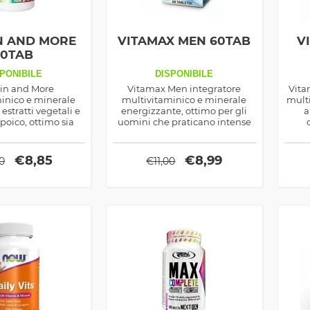
N AND MORE
VITAMAX MEN 60TAB
V
90TAB
PONIBILE
DISPONIBILE
in and More
Vitamax Men integratore
Vita
inico e minerale
multivitaminico e minerale
mult
 estratti vegetali e
energizzante, ottimo per gli
a
ipoico, ottimo sia
uomini che praticano intense
rto sportivo che
attività sportive, contiene
suffi
, contiene tutti i
micronutrienti ed estratti
fabb
ienti essenziali
vegetali
€
8,85
€
8,99
0
€
11,00