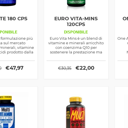
TE 180 CPS
EURO VITA-MINS
O
120CPS
PONIBILE
DISPONIBILE
a formulazione più
Euro Vita Mins è un blend di
One A
a sul mercato
vitamine e minerali arricchito
minerali, vitamine
con coenzima Q10 per
di prodotto dalla
sostenere la prestazione ma
i Nutrition.
anche salute e benessere della
tit
persona
€
47,97
€
22,00
0
€
30,35