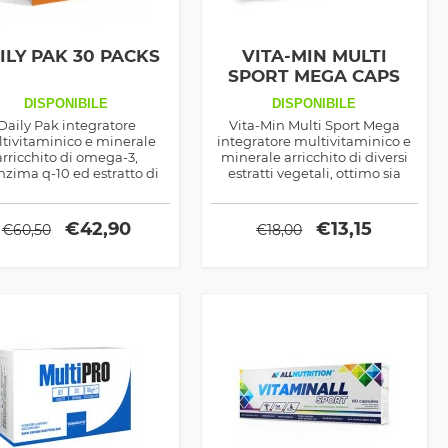
ILY PAK 30 PACKS
VITA-MIN MULTI
SPORT MEGA CAPS
60CPS
DISPONIBILE
DISPONIBILE
Daily Pak integratore
Vita-Min Multi Sport Mega
tivitaminico e minerale
integratore multivitaminico e
arricchito di omega-3,
minerale arricchito di diversi
nzima q-10 ed estratto di
estratti vegetali, ottimo sia
mi d'uva, ottimo come
come aiuto per le attività
otente antiossdiante e
sportive che per coadiuvare il
salutistico in generale
benessere del corpo
€
42,90
€
13,15
€
60,50
€
18,00