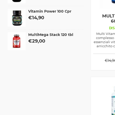
Vitamin Power 100 Cpr
MULT
€
14,90
6
DIS
Multi Vitam
MultiMega Stack 120 tbl
complesso 
€
29,00
essenziali vi
arricchito 
vegetali an
solo, ottimo 
s
€
14,9