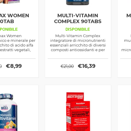
AX WOMEN
MULTI-VITAMIN
M
60TAB
COMPLEX 90TABS
PONIBILE
DISPONIBILE
max Women
Multi-Vitamin Complex
ico e minerale per
integratore di micronutrienti
mul
hito di acido alfa
essenziali arricchito di diversi
estratti vegetali,
composti antiossidanti e per
micro
a come salutistico
migliorare la funzionalità
cor
prestazione fisica
intestinale e del sistema
meta
immunitario
€
8,99
€
16,39
0
€
21,00