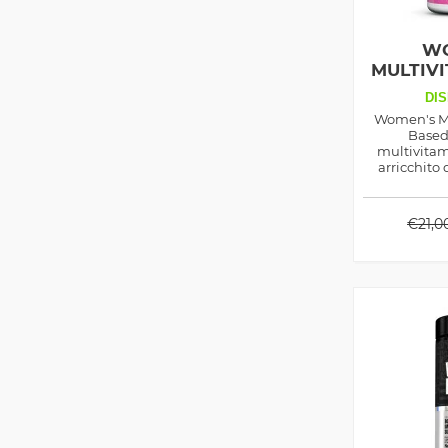
WO
MULTIV
BAS
DIS
Women's M
Based
multivitam
arricchito 
benessere di
pelle, conti
d
€
21,0