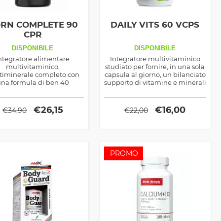
RN COMPLETE 90
DAILY VITS 60 VCPS
CPR
DISPONIBILE
DISPONIBILE
ntegratore alimentare
Integratore multivitaminico
multivitaminico,
studiato per fornire, in una sola
timinerale completo con
capsula al giorno, un bilanciato
na formula di ben 40
supporto di vitamine e minerali
dienti ad azione sinergica.
essenziali. La sua formula aiuta
a potenziare il metabolismo
energetico, rafforzare il sistema
€
26,15
€
16,00
€
34,90
€
22,00
immunitario e sostenere il
benessere quotidiano,
rappresentando l'alleato ideale
per integrare la dieta e
mantenere energia e vitalità.
PROMO