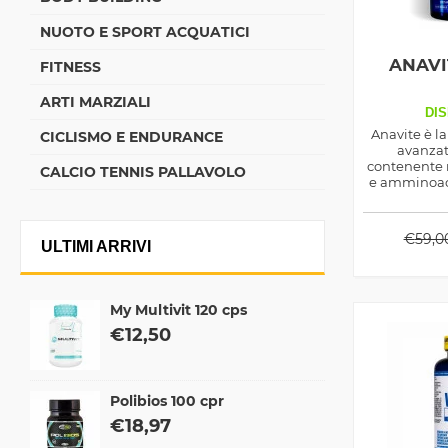
NUOTO E SPORT ACQUATICI
ANAVI
FITNESS
ARTI MARZIALI
DIS
Anavite è l
CICLISMO E ENDURANCE
avanzat
contenente 
CALCIO TENNIS PALLAVOLO
e amminoaci
Gaspar
€
59,0
ULTIMI ARRIVI
My Multivit 120 cps
€
12,50
Polibios 100 cpr
€
18,97