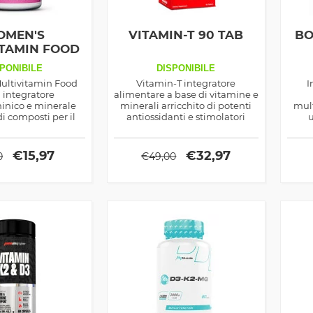
MEN'S
VITAMIN-T 90 TAB
BO
ITAMIN FOOD
ED 60CPS
PONIBILE
DISPONIBILE
ultivitamin Food
Vitamin-T integratore
I
 integratore
alimentare a base di vitamine e
inico e minerale
minerali arricchito di potenti
mul
di composti per il
antiossidanti e stimolatori
u
 unghie, capelli e
ottimizzatori del testosterone,
ingre
ene inoltre enzimi
prodotto sia di uso sportivo che
igestivi
salutistico
€
15,97
€
32,97
0
€
49,00