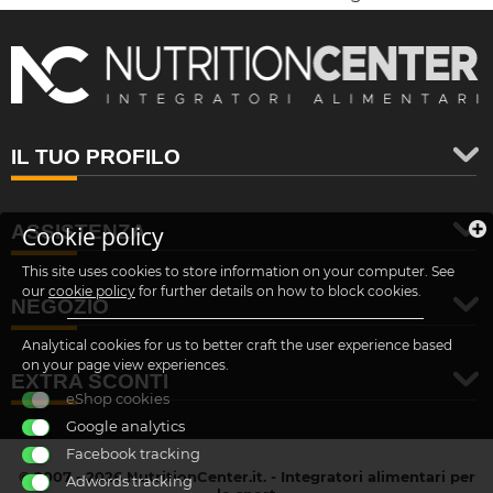
IL TUO PROFILO
ASSISTENZA
Cookie policy
This site uses cookies to store information on your computer. See
our
cookie policy
for further details on how to block cookies.
NEGOZIO
Analytical cookies for us to better craft the user experience based
on your page view experiences.
EXTRA SCONTI
eShop cookies
Google analytics
Facebook tracking
© 2007 - 2026 NutritionCenter.it. - Integratori alimentari per
Adwords tracking