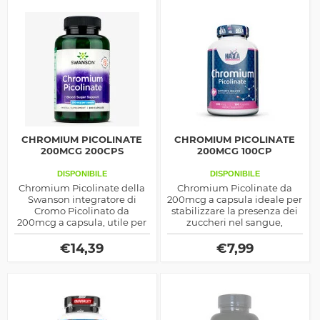
CHROMIUM PICOLINATE
CHROMIUM PICOLINATE
200MCG 200CPS
200MCG 100CP
DISPONIBILE
DISPONIBILE
Chromium Picolinate della
Chromium Picolinate da
Swanson integratore di
200mcg a capsula ideale per
Cromo Picolinato da
stabilizzare la presenza dei
200mcg a capsula, utile per
zuccheri nel sangue,
regolarizzare gli zuccheri nel
regolarizzando la glicemia,
sangue e regolare la curva
prodotto dalla Haya Labs
€
14,39
€
7,99
glicemica