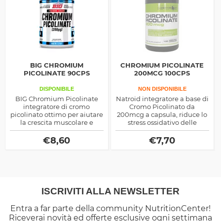
BIG CHROMIUM
CHROMIUM PICOLINATE
PICOLINATE 90CPS
200MCG 100CPS
DISPONIBILE
NON DISPONIBILE
BIG Chromium Picolinate
Natroid integratore a base di
integratore di cromo
Cromo Picolinato da
picolinato ottimo per aiutare
200mcg a capsula, riduce lo
la crescita muscolare e
stress ossidativo delle
diminuire il grasso corporeo,
cellule, velocizza il
agisce sulla glicemia e sulla
metabolismo e abbassa la
€
8,60
€
7,70
composizione corporea
glicemia
ISCRIVITI ALLA NEWSLETTER
Entra a far parte della community NutritionCenter!
Riceverai novità ed offerte esclusive ogni settimana